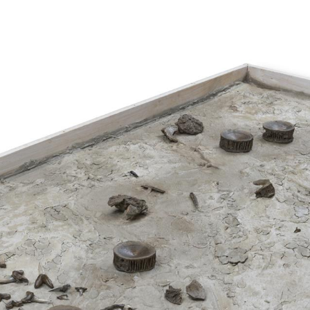
Over
Natuurhistorisch
onderzoek naar 
wetenschappelij
natuurlijke omge
verborgen en da
umatraanse olifant
van het onderzoe
helpen om de bio