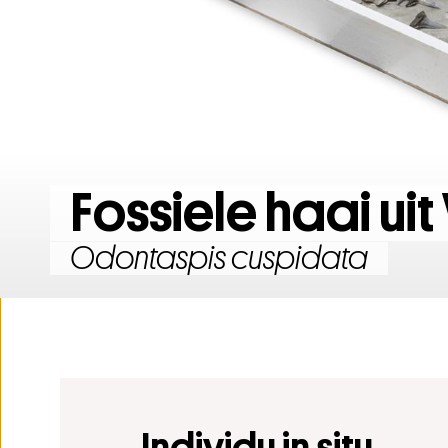
Laatst toegevoegde topverzamelingen
Tentoonstelling 200 jaar Natu
Fossiele haai uit
Odontaspis cuspidata