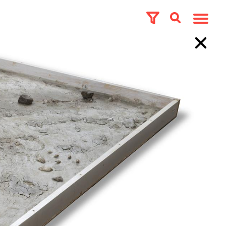
 Topstukken
Uitgelicht
Tentoonstelling 200
jaar Naturalis
e collecties zijn al eeuwen de spil van het
Topverzamelingen
de natuur. Ze vormen een belangrijk modern
k instrument voor de mens om vat te krijgen op de
Deelcollecties
ving en diens oorsprong. De collecties, de daarin
Land van herkomst
araan gekoppelde informatie, vormen de ruggengraat
Onderzoekers & experts
k naar geologische en biologische diversiteit. Ze
diversiteit uit heden en verleden in kaart te