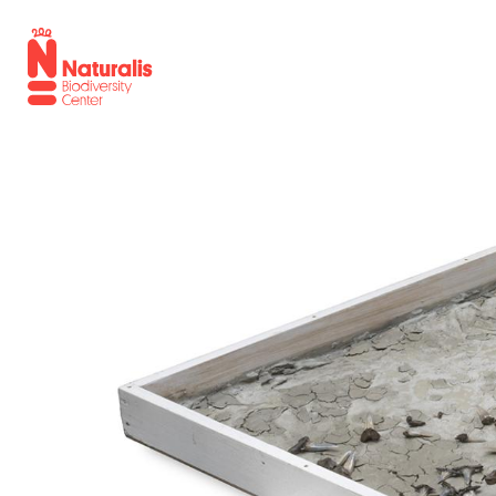
Overzicht
Naturalis.nl
Laatst toegevoegde topstukken
Fossiele haai uit Winterswijk
Boventallige slagtand van S
Uitgestorven blauwbok