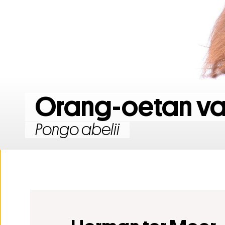
Laatst toegevoegde topverzamelingen
Tentoonstelling 200 jaar Natu
Orang-oetan va
Pongo abelii