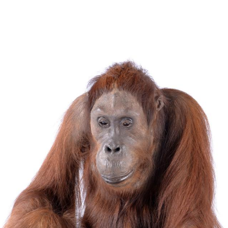
Over
Natuurhistorisch
onderzoek naar 
wetenschappelij
natuurlijke omge
verborgen en da
umatraanse olifant
van het onderzoe
helpen om de bio